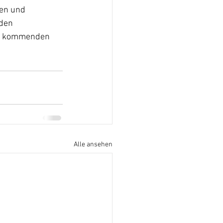
fen und 
den 
 im kommenden 
Alle ansehen