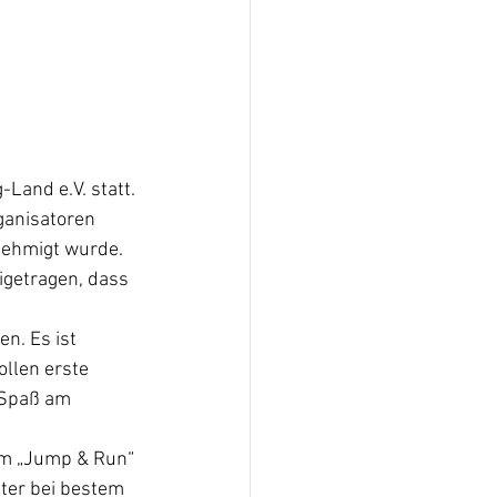
Land e.V. statt.
ganisatoren 
nehmigt wurde. 
igetragen, dass 
n. Es ist 
llen erste 
 Spaß am 
m „Jump & Run“ 
ter bei bestem 