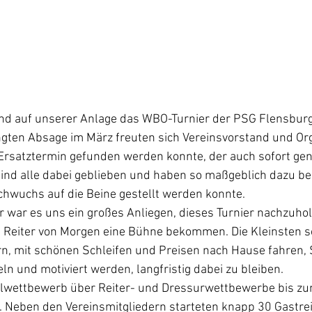
d auf unserer Anlage das WBO-Turnier der PSG Flensburg-
gten Absage im März freuten sich Vereinsvorstand und Or
Ersatztermin gefunden werden konnte, der auch sofort ge
ind alle dabei geblieben und haben so maßgeblich dazu be
chwuchs auf die Beine gestellt werden konnte. 
 war es uns ein großes Anliegen, dieses Turnier nachzuhole
e Reiter von Morgen eine Bühne bekommen. Die Kleinsten so
rn, mit schönen Schleifen und Preisen nach Hause fahren,
ln und motiviert werden, langfristig dabei zu bleiben.
lwettbewerb über Reiter- und Dressurwettbewerbe bis zu
. Neben den Vereinsmitgliedern starteten knapp 30 Gastrei