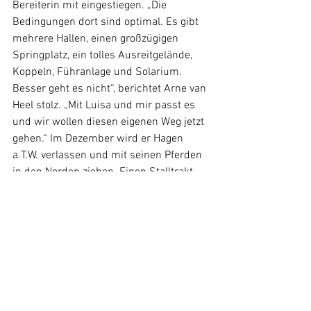
Bereiterin mit eingestiegen. „Die 
Bedingungen dort sind optimal. Es gibt 
mehrere Hallen, einen großzügigen 
Springplatz, ein tolles Ausreitgelände, 
Koppeln, Führanlage und Solarium. 
Besser geht es nicht“, berichtet Arne van 
Heel stolz. „Mit Luisa und mir passt es 
und wir wollen diesen eigenen Weg jetzt 
gehen.“ Im Dezember wird er Hagen 
a.T.W. verlassen und mit seinen Pferden 
in den Norden ziehen. Einen Stalltrakt 
mit zehn Boxen hat er bei Gisela Blunck-
Erichsen gepachtet, ab dem 1. Januar 
soll es losgehen. „Vier Pferde bringe ich 
mit, hab aber natürlich noch Kapazitäten 
für mehr. Ich biete Ausbildung, Beritt 
und Turniervorstellung vom ganz jungen 
Sportler bis zum Routinier. Ich denke, in 
der Hochburg der Holsteiner 